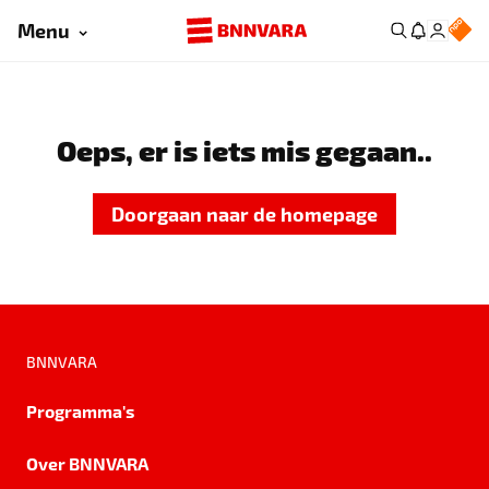
Menu
Oeps, er is iets mis gegaan..
Doorgaan naar de homepage
BNNVARA
Programma's
Over BNNVARA