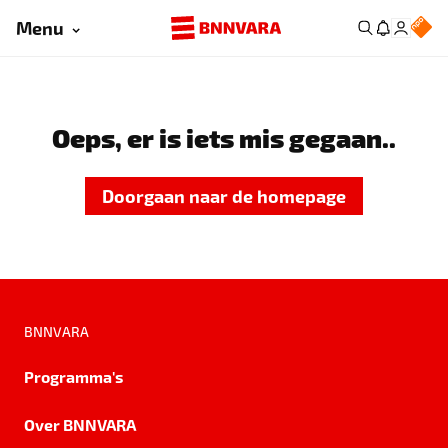
Menu
Oeps, er is iets mis gegaan..
Doorgaan naar de homepage
BNNVARA
Programma's
Over BNNVARA