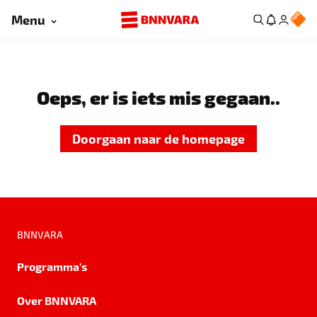
Menu
Oeps, er is iets mis gegaan..
Doorgaan naar de homepage
BNNVARA
Programma's
Over BNNVARA