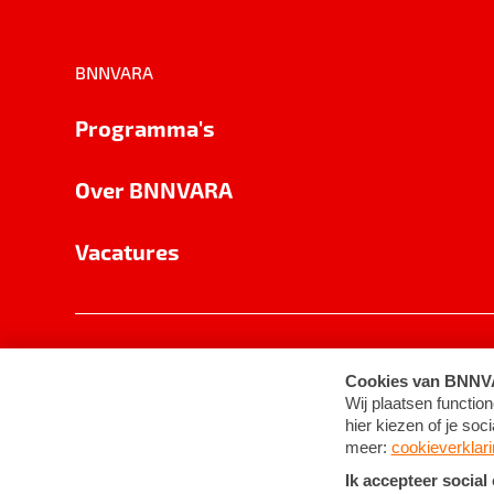
BNNVARA
Programma's
Over BNNVARA
Vacatures
Privacy
Cookie-instellingen
Algemene 