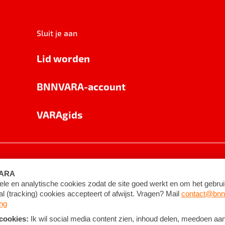
Sluit je aan
Lid worden
BNNVARA-account
VARAgids
voorwaarden
©
2026
BNNVARA