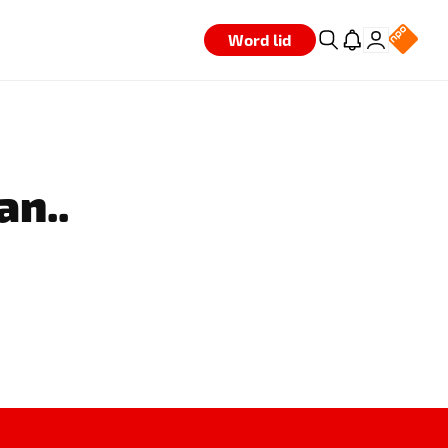
Word lid
an..