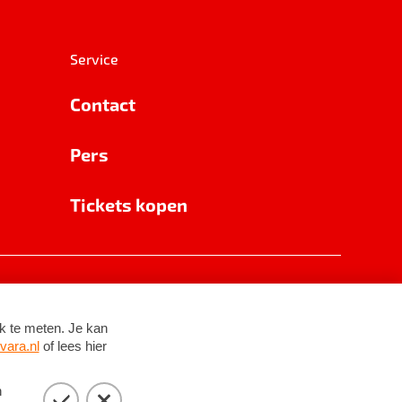
Service
Contact
Pers
Tickets kopen
RSIN 8531 62 402