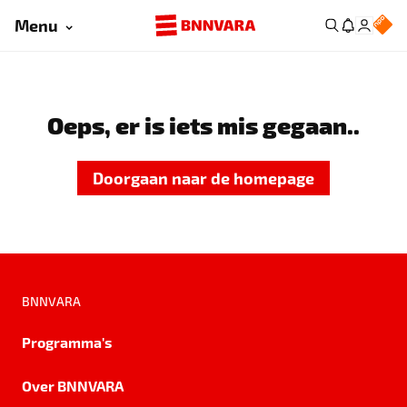
Menu
Oeps, er is iets mis gegaan..
Doorgaan naar de homepage
BNNVARA
Programma's
Over BNNVARA