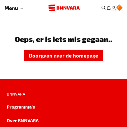
Menu
Oeps, er is iets mis gegaan..
Doorgaan naar de homepage
BNNVARA
Programma's
Over BNNVARA