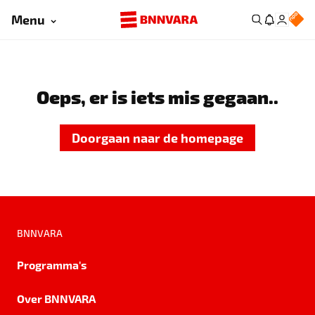
Menu
Oeps, er is iets mis gegaan..
Doorgaan naar de homepage
BNNVARA
Programma's
Over BNNVARA