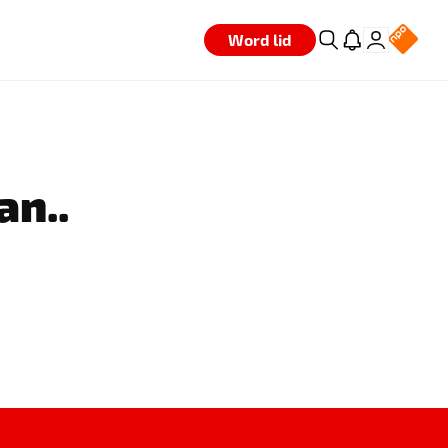
Word lid
an..