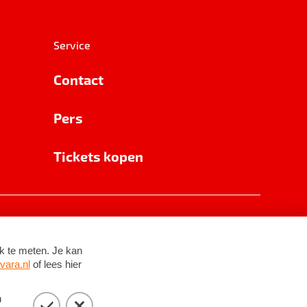
Service
Contact
Pers
Tickets kopen
RSIN 8531 62 402