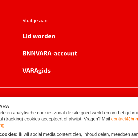
Sluit je aan
Lid worden
BNNVARA-account
VARAgids
voorwaarden
©
2026
BNNVARA