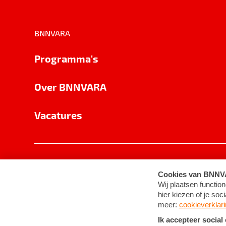
BNNVARA
Programma's
Over BNNVARA
Vacatures
Privacy
Cookie-instellingen
Algemene 