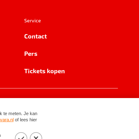
Service
Contact
Pers
Tickets kopen
RSIN 8531 62 402