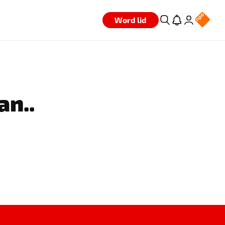
Word lid
an..