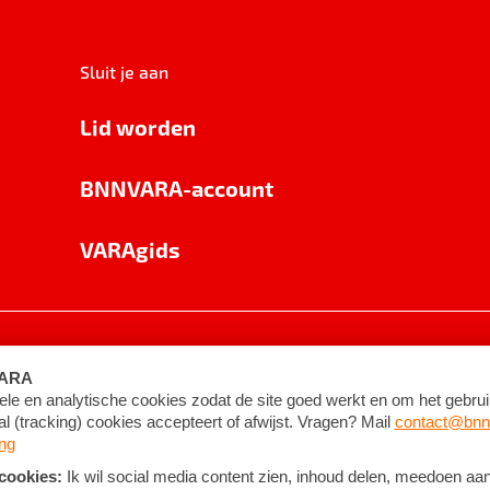
Sluit je aan
Lid worden
BNNVARA-account
VARAgids
voorwaarden
©
2026
BNNVARA