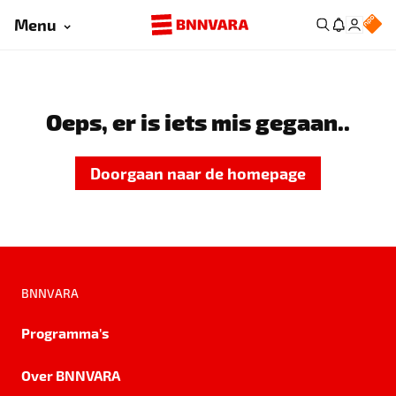
Menu
Oeps, er is iets mis gegaan..
Doorgaan naar de homepage
BNNVARA
Programma's
Over BNNVARA