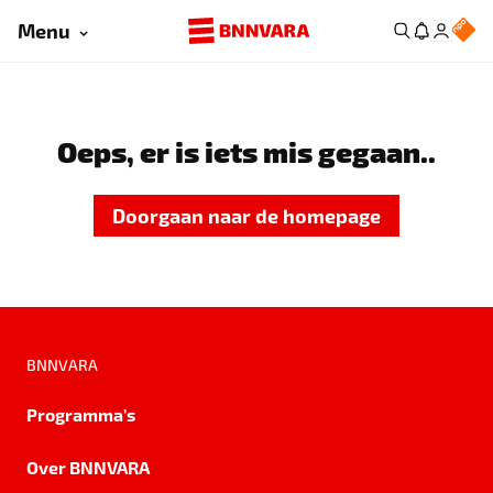
Menu
Oeps, er is iets mis gegaan..
Doorgaan naar de homepage
BNNVARA
Programma's
Over BNNVARA