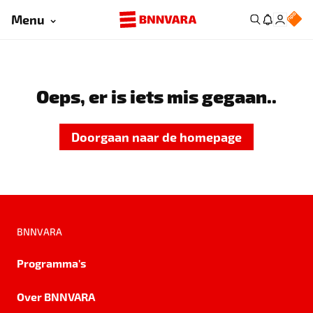
Menu
Oeps, er is iets mis gegaan..
Doorgaan naar de homepage
BNNVARA
Programma's
Over BNNVARA