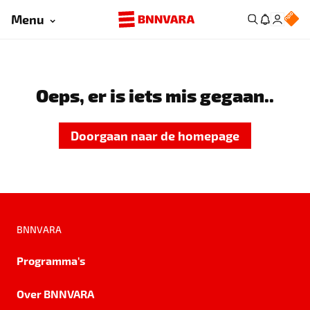
Menu
Oeps, er is iets mis gegaan..
Doorgaan naar de homepage
BNNVARA
Programma's
Over BNNVARA