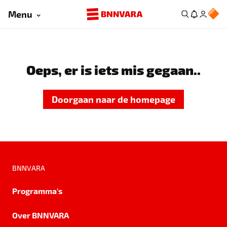
Menu
Oeps, er is iets mis gegaan..
Doorgaan naar de homepage
BNNVARA
Programma's
Over BNNVARA