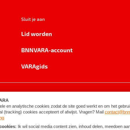
Sluit je aan
Lid worden
BNNVARA-account
VARAgids
voorwaarden
©
2026
BNNVARA