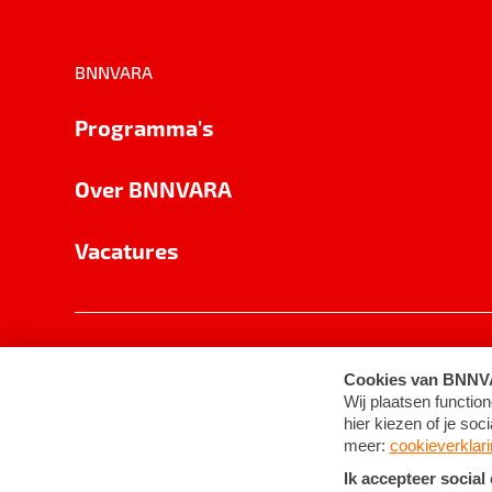
BNNVARA
Programma's
Over BNNVARA
Vacatures
Privacy
Cookie-instellingen
Algemene 