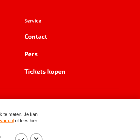
Service
Contact
Pers
Tickets kopen
RSIN 8531 62 402