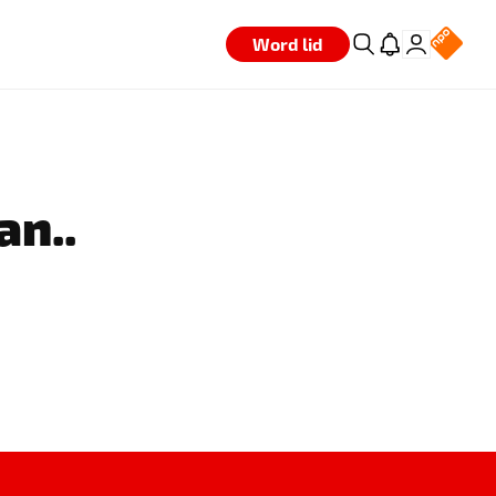
Word lid
an..