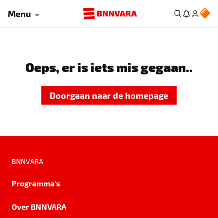
Menu
Oeps, er is iets mis gegaan..
Doorgaan naar de homepage
BNNVARA
Programma's
Over BNNVARA