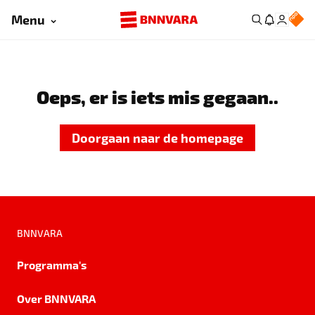
Menu
Oeps, er is iets mis gegaan..
Doorgaan naar de homepage
BNNVARA
Programma's
Over BNNVARA