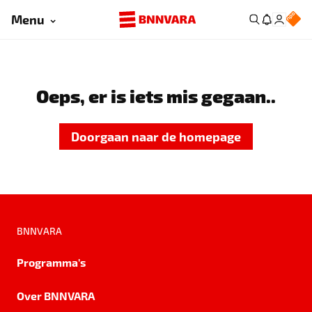
Menu
Oeps, er is iets mis gegaan..
Doorgaan naar de homepage
BNNVARA
Programma's
Over BNNVARA