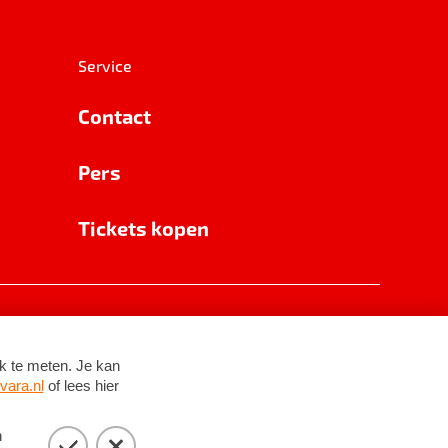
Service
Contact
Pers
Tickets kopen
RSIN 8531 62 402