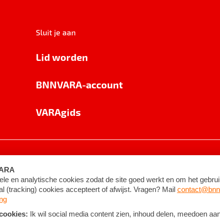
Sluit je aan
Lid worden
BNNVARA-account
VARAgids
voorwaarden
©
2026
BNNVARA