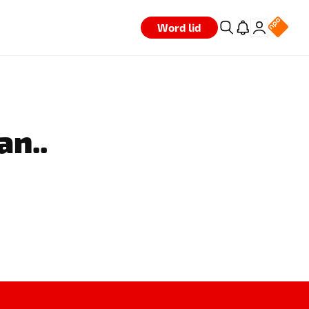
Word lid
an..