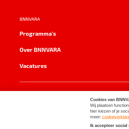
BNNVARA
Programma's
Over BNNVARA
Vacatures
Privacy
Cookie-instellingen
Algemene 