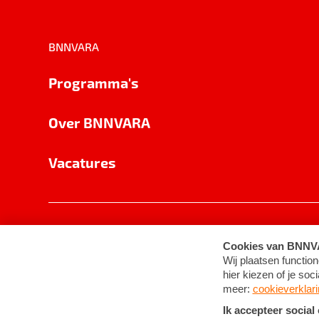
BNNVARA
Programma's
Over BNNVARA
Vacatures
Privacy
Cookie-instellingen
Algemene 