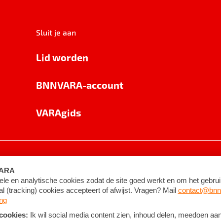
Sluit je aan
Lid worden
BNNVARA-account
VARAgids
voorwaarden
©
2026
BNNVARA