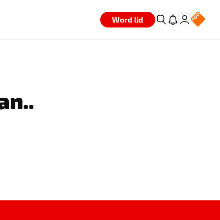
Word lid
an..