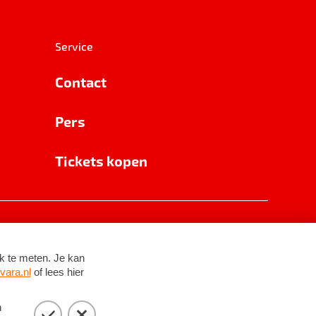
Service
Contact
Pers
Tickets kopen
RSIN 8531 62 402