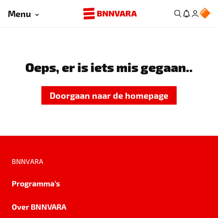
Menu
Oeps, er is iets mis gegaan..
Doorgaan naar de homepage
BNNVARA
Programma's
Over BNNVARA