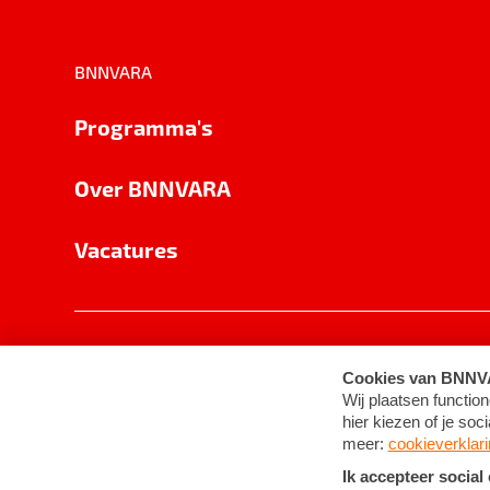
BNNVARA
Programma's
Over BNNVARA
Vacatures
Privacy
Cookie-instellingen
Algemene 