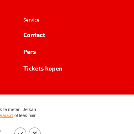
Service
Contact
Pers
Tickets kopen
RSIN 8531 62 402