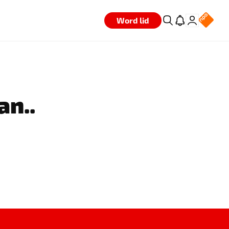
Word lid
an..