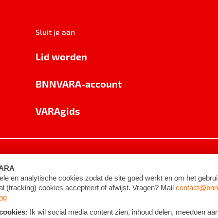
Sluit je aan
Lid worden
BNNVARA-account
VARAgids
voorwaarden
©
2026
BNNVARA