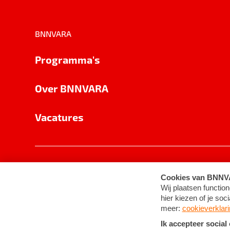
BNNVARA
Programma's
Over BNNVARA
Vacatures
Privacy
Cookie-instellingen
Algemene 