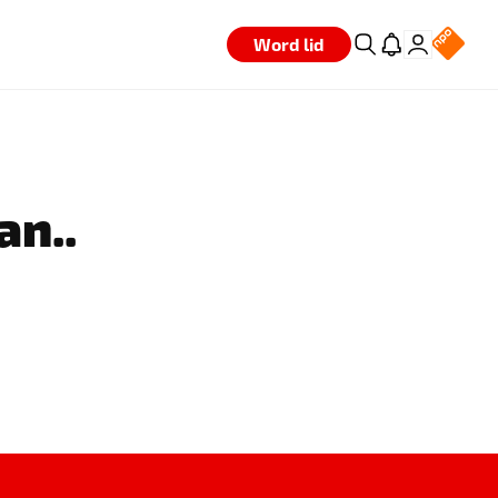
Word lid
an..