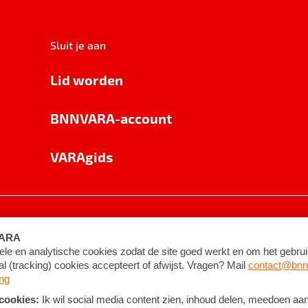
Sluit je aan
Lid worden
BNNVARA-account
VARAgids
voorwaarden
©
2026
BNNVARA