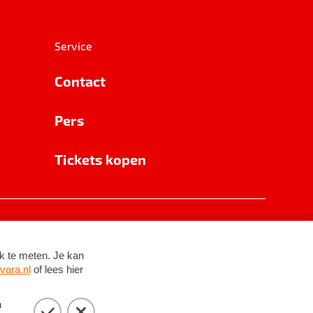
Service
Contact
Pers
Tickets kopen
RSIN 8531 62 402