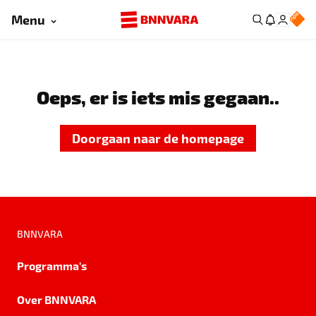
Menu
Oeps, er is iets mis gegaan..
Doorgaan naar de homepage
BNNVARA
Programma's
Over BNNVARA