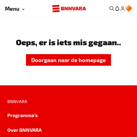
Menu
Oeps, er is iets mis gegaan..
Doorgaan naar de homepage
BNNVARA
Programma's
Over BNNVARA