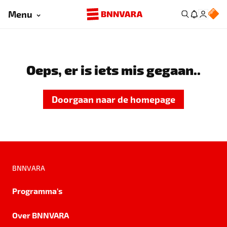
Menu
Oeps, er is iets mis gegaan..
Doorgaan naar de homepage
BNNVARA
Programma's
Over BNNVARA