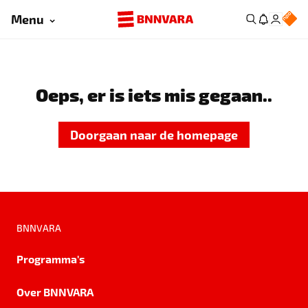
Menu
Oeps, er is iets mis gegaan..
Doorgaan naar de homepage
BNNVARA
Programma's
Over BNNVARA