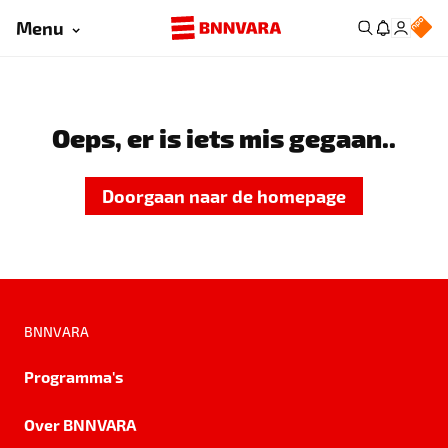
Menu
Oeps, er is iets mis gegaan..
Doorgaan naar de homepage
BNNVARA
Programma's
Over BNNVARA