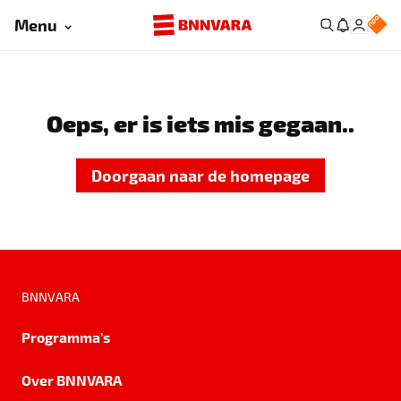
Menu
Oeps, er is iets mis gegaan..
Doorgaan naar de homepage
BNNVARA
Programma's
Over BNNVARA