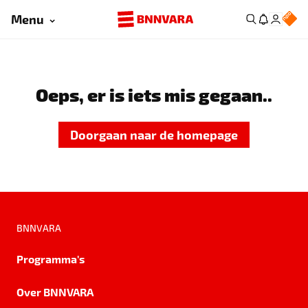
Menu
Oeps, er is iets mis gegaan..
Doorgaan naar de homepage
BNNVARA
Programma's
Over BNNVARA