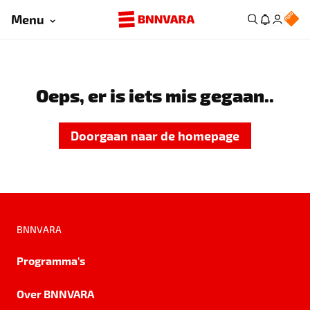
Menu
Oeps, er is iets mis gegaan..
Doorgaan naar de homepage
BNNVARA
Programma's
Over BNNVARA