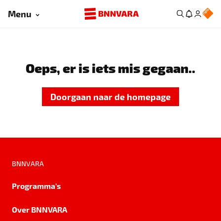
Menu
Oeps, er is iets mis gegaan..
Doorgaan naar de homepage
BNNVARA
Programma's
Over BNNVARA