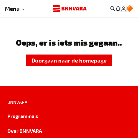
Menu
Oeps, er is iets mis gegaan..
Doorgaan naar de homepage
BNNVARA
Programma's
Over BNNVARA