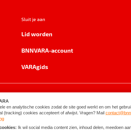
Sluit je aan
Lid worden
BNNVARA-account
VARAgids
voorwaarden
©
2026
BNNVARA