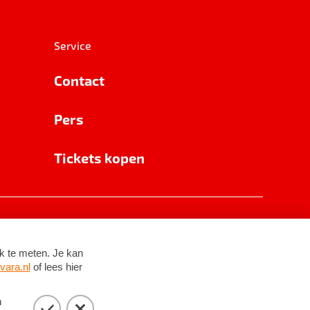
Service
Contact
Pers
Tickets kopen
RSIN 8531 62 402