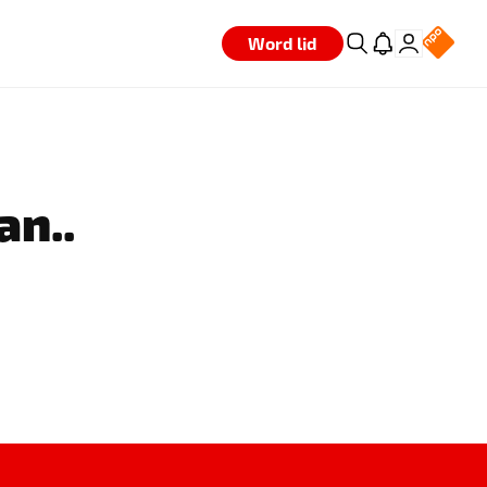
Word lid
an..