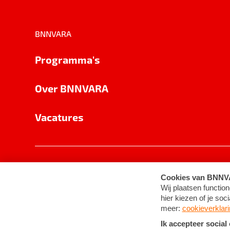
BNNVARA
Programma's
Over BNNVARA
Vacatures
Privacy
Cookie-instellingen
Algemene 