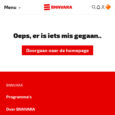
Menu
Oeps, er is iets mis gegaan..
Doorgaan naar de homepage
BNNVARA
Programma's
Over BNNVARA