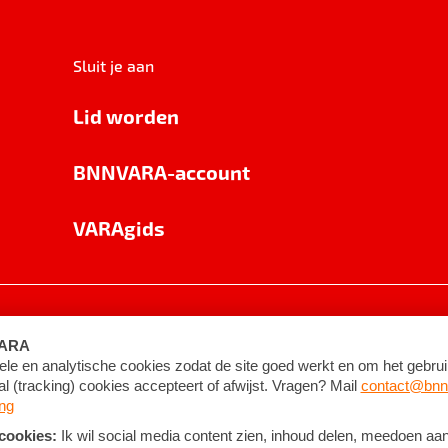
Sluit je aan
Lid worden
BNNVARA-account
VARAgids
voorwaarden
©
2026
BNNVARA