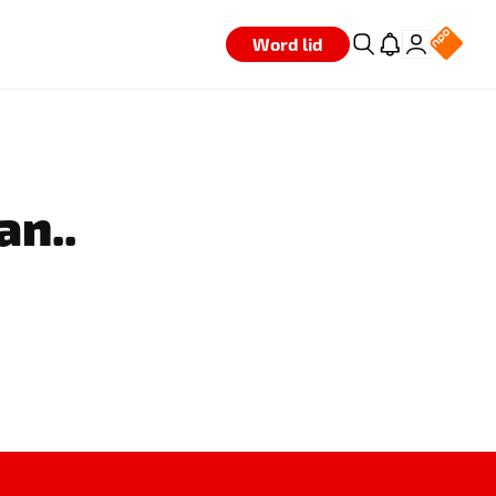
Word lid
an..