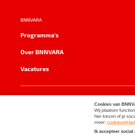
BNNVARA
Programma's
Over BNNVARA
Vacatures
Privacy
Cookie-instellingen
Algemene 