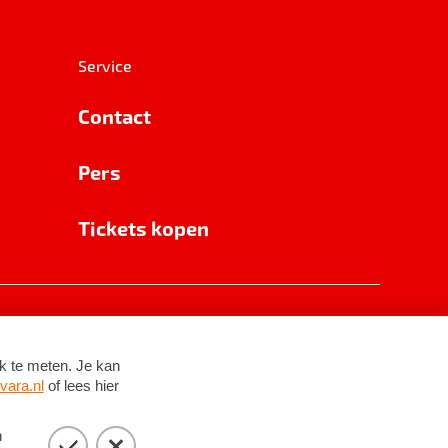
Service
Contact
Pers
Tickets kopen
RSIN 8531 62 402