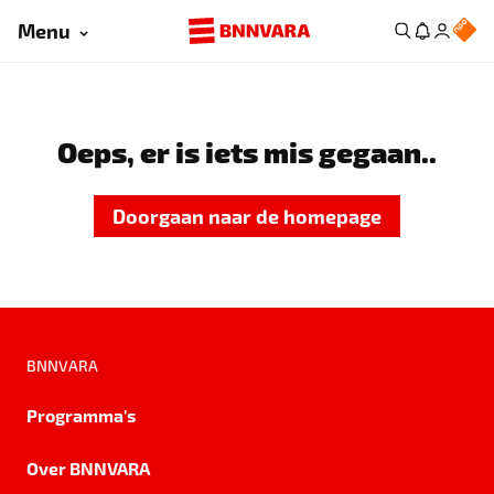
Menu
Oeps, er is iets mis gegaan..
Doorgaan naar de homepage
BNNVARA
Programma's
Over BNNVARA