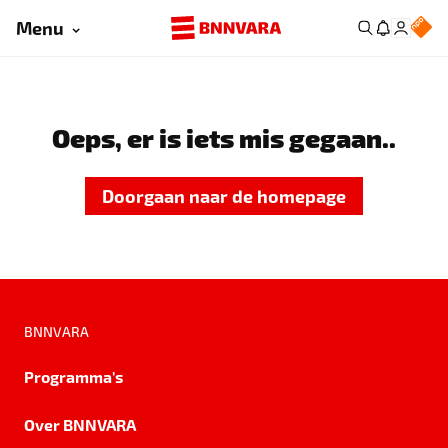
Menu
Oeps, er is iets mis gegaan..
Doorgaan naar de homepage
BNNVARA
Programma's
Over BNNVARA