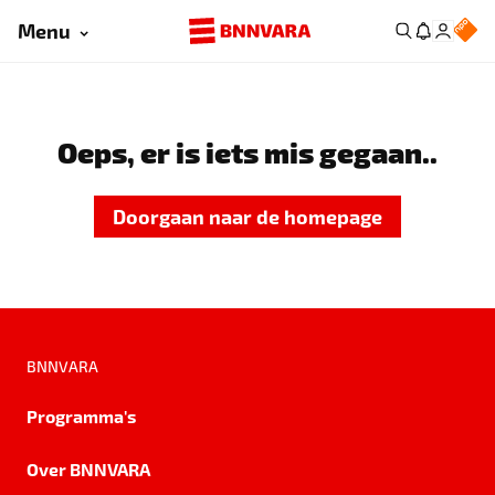
Menu
Oeps, er is iets mis gegaan..
Doorgaan naar de homepage
BNNVARA
Programma's
Over BNNVARA