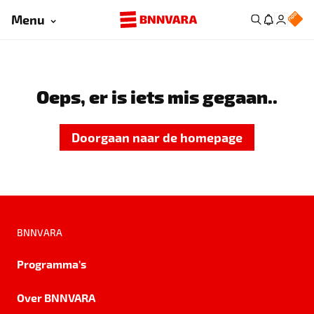
Menu
Oeps, er is iets mis gegaan..
Doorgaan naar de homepage
BNNVARA
Programma's
Over BNNVARA