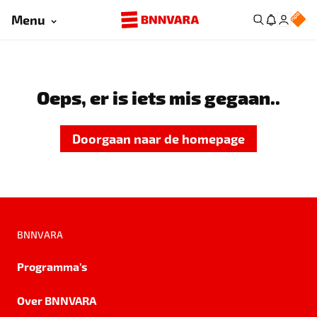
Menu
Oeps, er is iets mis gegaan..
Doorgaan naar de homepage
BNNVARA
Programma's
Over BNNVARA