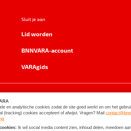
Sluit je aan
Lid worden
BNNVARA-account
VARAgids
voorwaarden
©
2026
BNNVARA