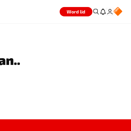
Word lid
an..