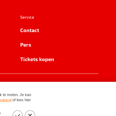
Service
Contact
Pers
Tickets kopen
RSIN 8531 62 402