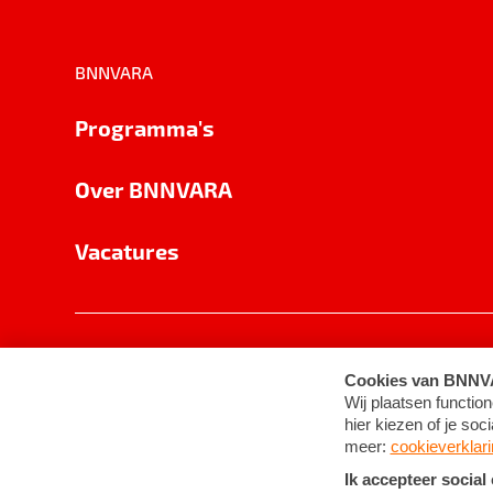
BNNVARA
Programma's
Over BNNVARA
Vacatures
Privacy
Cookie-instellingen
Algemene 