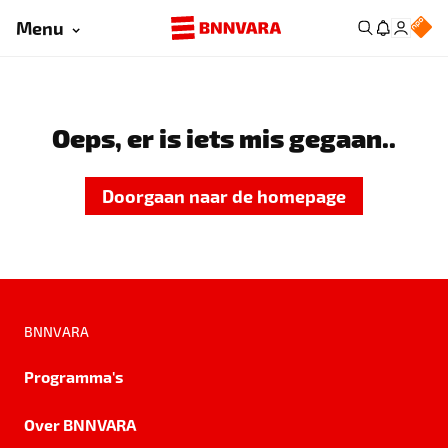
Menu
Oeps, er is iets mis gegaan..
Doorgaan naar de homepage
BNNVARA
Programma's
Over BNNVARA