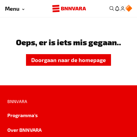
Menu
Oeps, er is iets mis gegaan..
Doorgaan naar de homepage
BNNVARA
Programma's
Over BNNVARA