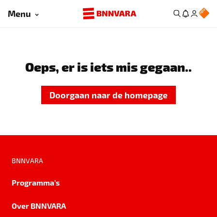
Menu
Oeps, er is iets mis gegaan..
Doorgaan naar de homepage
BNNVARA
Programma's
Over BNNVARA