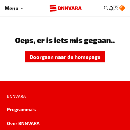
Menu
Oeps, er is iets mis gegaan..
Doorgaan naar de homepage
BNNVARA
Programma's
Over BNNVARA