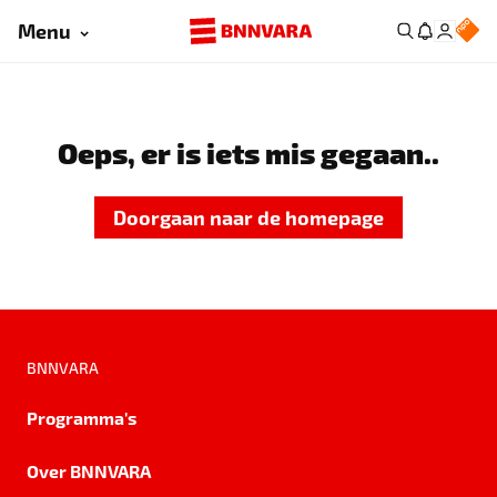
Menu
Oeps, er is iets mis gegaan..
Doorgaan naar de homepage
BNNVARA
Programma's
Over BNNVARA