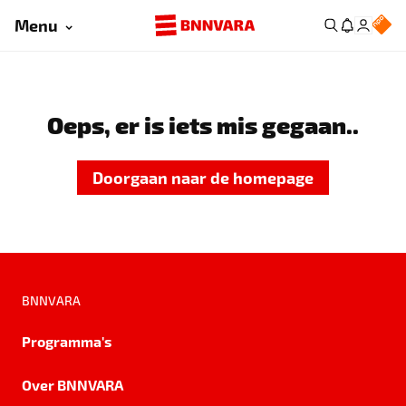
Menu
Oeps, er is iets mis gegaan..
Doorgaan naar de homepage
BNNVARA
Programma's
Over BNNVARA