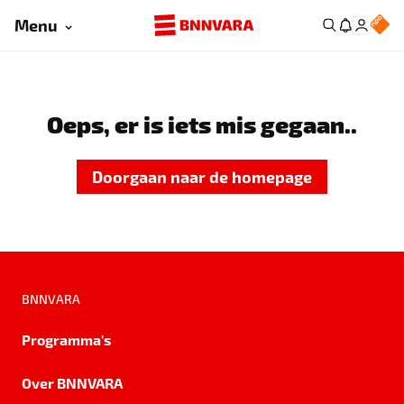
Menu
Oeps, er is iets mis gegaan..
Doorgaan naar de homepage
BNNVARA
Programma's
Over BNNVARA