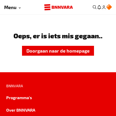
Menu
Oeps, er is iets mis gegaan..
Doorgaan naar de homepage
BNNVARA
Programma's
Over BNNVARA